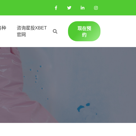
务种
咨询星投XBET
现在预
官网
约