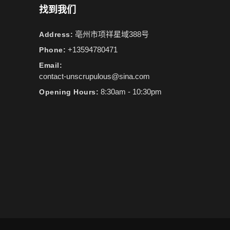
找到我们
亳州市项祥星域388号
Address:
+13594780471
Phone:
Email:
contact-unscrupulous@sina.com
8:30am - 10:30pm
Opening Hours: