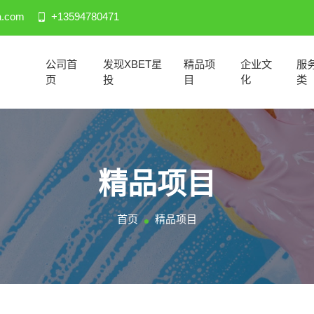
a.com
+13594780471
公司首
发现XBET星
精品项
企业文
服
页
投
目
化
类
精品项目
首页
精品项目