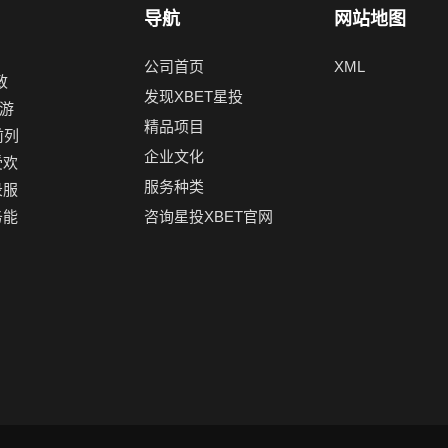
导航
网站地图
公司首页
XML
致
发现XBET星投
游
精品项目
前列
企业文化
受欢
服务种类
录服
务能
咨询星投XBET官网