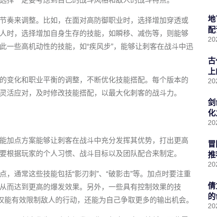
地
节奏来调整。比如，在面对高防御职业时，选择增加穿透或
配
人时，选择增加自身生存的技能，如瞬移、减伤等，则能够
20
此一些高机动性的技能，如“疾风步”，能够让刺客在战斗中迅
古
上
的变化和职业平衡的调整，不断优化技能搭配。每个版本的
20
灵活应对，及时修改技能搭配，以最大化刺客的战斗力。
剑
化
20
能加点方案能够让刺客在战斗中充分发挥其优势，打出更高
冒
要根据玩家的个人习惯、战斗目标以及团队配合来制定。
推
20
，通常这些技能包括“影刃刺”、“破影击”等。加点时要注重
倩
从而达到更高的爆发效果。另外，一些具有控制效果的技
的
不仅能有效限制敌人的行动，还能为自己争取更多的输出机会。
20