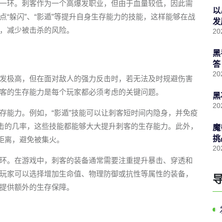
一环。刺客作为一个高爆发职业，但由于血量较低，因此需
以
“躲闪”、“影遁”等提升自身生存能力的技能，这样能够在战
发
，减少被击杀的风险。
20
黑
答
20
发极高，但在面对敌人的强力反击时，若无法及时规避伤害
客的生存能力是每个玩家都必须考虑的关键问题。
黑
20
存能力。例如，“影遁”技能可以让刺客短时间内隐身，并免疫
攻击的几率，这些技能都能够大大提升刺客的生存能力。此外，
魔
挑
距离，避免被集火。
20
环。在游戏中，刺客的装备通常需要注重提升暴击、穿透和
玩家可以选择增加生命值、物理防御或抗性等属性的装备，
提供额外的生存保障。