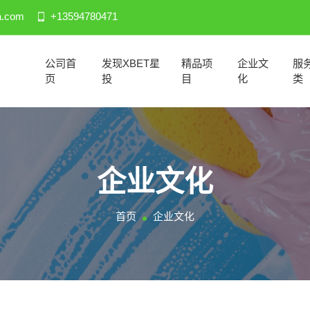
a.com
+13594780471
公司首
发现XBET星
精品项
企业文
服
页
投
目
化
类
企业文化
首页
企业文化