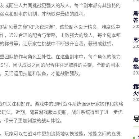
友或陌生人共同挑战更强大的敌人。每个副本都有其独特的
黑
弱点和副本的机制，才能取得最终的胜利。
答
20
括“风暴之巅”和“永夜深渊”，这些副本设计精良，难度适中
作，通过合理的配合与策略，击败强大的敌人。每个副本都
黑
的称号等，让玩家在挑战中不断提升自我，获得成就感。
20
重团队协作与角色互补性。在这些副本中，每个角色的能力
魔
SS时，团队成员之间的配合往往是取胜的关键。全新的副本
挑
20
，灵活运用技能和装备，才能战胜强敌。
霜
火
20
热烈关注和好评。游戏中的即时战斗系统强调玩家操作和策略
枯燥玩法。近期，随着游戏版本更新，战斗系统得到了进一步优
面，带来了更加刺激的战斗体验。
。玩家可以在战斗中更加流畅地切换技能，技能之间的连贯