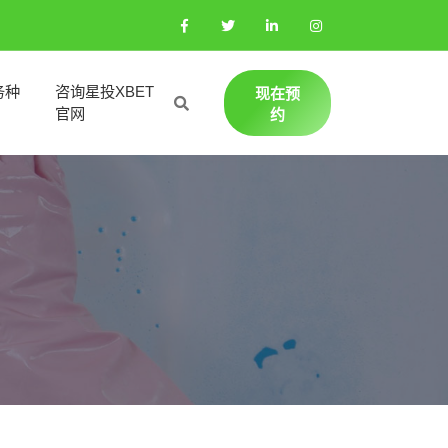
务种
咨询星投XBET
现在预
官网
约