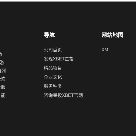
导航
网站地图
公司首页
XML
致
发现XBET星投
游
精品项目
前列
企业文化
受欢
服务种类
录服
务能
咨询星投XBET官网