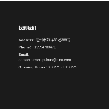
找到我们
亳州市项祥星域388号
Address:
+13594780471
Phone:
Email:
contact-unscrupulous@sina.com
8:30am - 10:30pm
Opening Hours: